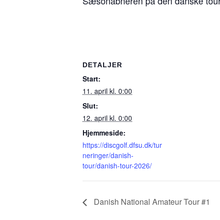
Sæsonåbneren på den danske tour 
DETALJER
Start:
11. april kl. 0:00
Slut:
12. april kl. 0:00
Hjemmeside:
https://discgolf.dfsu.dk/tur
neringer/danish-
tour/danish-tour-2026/
Danish National Amateur Tour #1