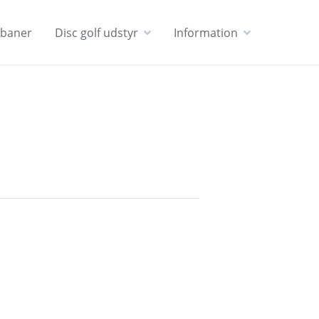
 baner
Disc golf udstyr
Information