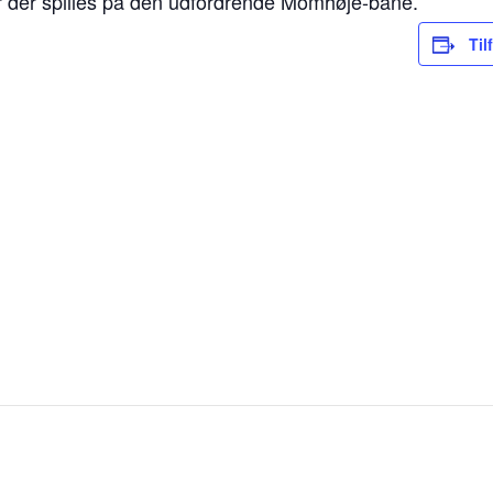
der spilles på den udfordrende Momhøje-bane.
Til