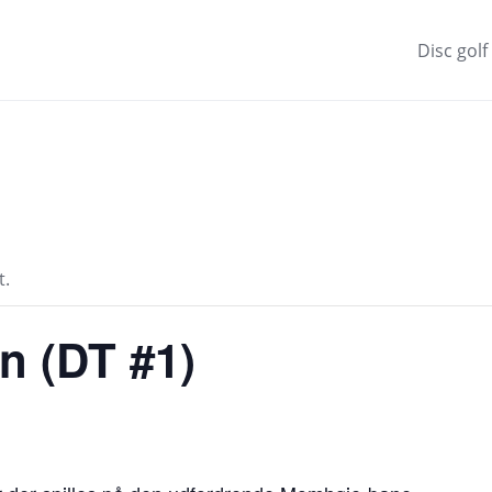
Disc golf
t.
 (DT #1)