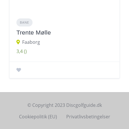
BANE
Trente Mølle
Faaborg
3,4
()
© Copyright 2023 Discgolfguide.dk
Cookiepolitik (EU)
Privatlivsbetingelser