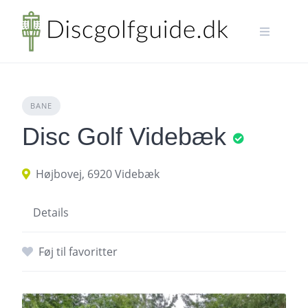
Skip
to
content
BANE
Disc Golf Videbæk
Højbovej, 6920 Videbæk
Details
Føj til favoritter