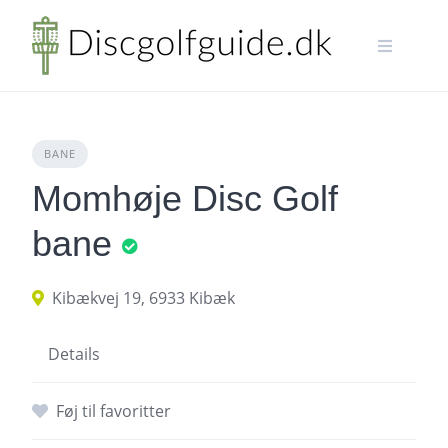
Skip
to
content
BANE
Momhøje Disc Golf
bane
Kibækvej 19, 6933 Kibæk
Details
Føj til favoritter