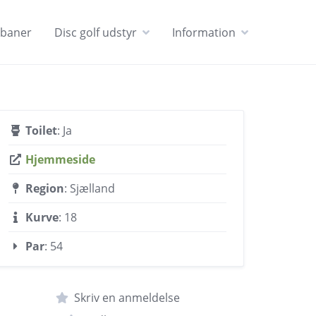
 baner
Disc golf udstyr
Information
Toilet
: Ja
Hjemmeside
Region
: Sjælland
Kurve
: 18
Par
: 54
Skriv en anmeldelse