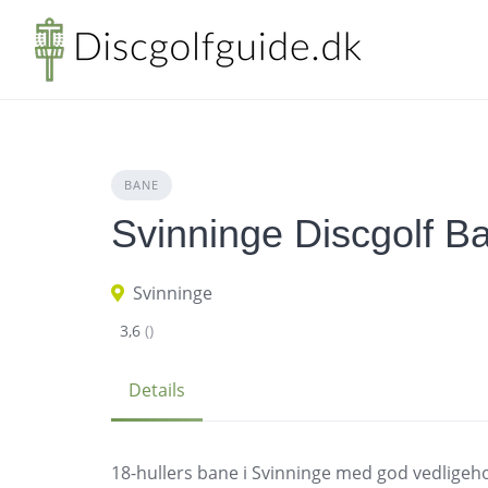
Skip
to
content
BANE
Svinninge Discgolf B
Svinninge
3,6
()
Details
18-hullers bane i Svinninge med god vedligeho