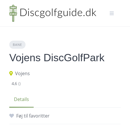
Skip
to
content
BANE
Vojens DiscGolfPark
Vojens
4,6
()
Details
Føj til favoritter